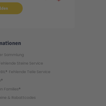
lden
mationen
er Sammlung
Fehlende Steine Service
BIL®
Fehlende Teile Service
h®
an Families®
ine & Rabattcodes