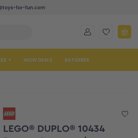
@toys-for-fun.com
MEIN KONTO
MEINE WUNSCHLISTE
WARENK
Suche schließen
Minicart
ULE
WOW DEALS
RATGEBER
Zur 
LEGO® DUPLO® 10434