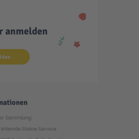
er anmelden
lden
mationen
er Sammlung
Fehlende Steine Service