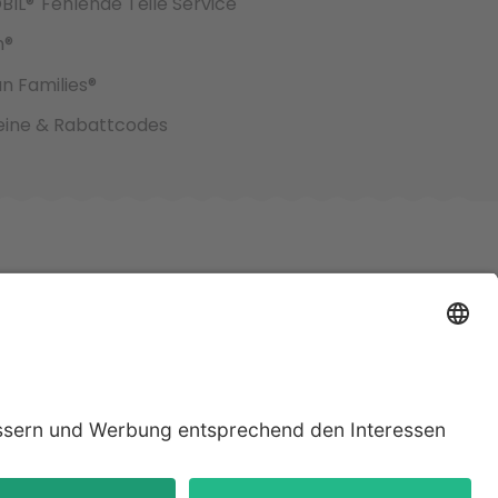
BIL®
Fehlende Teile Service
h®
an Families®
ine & Rabattcodes
jeweiligen