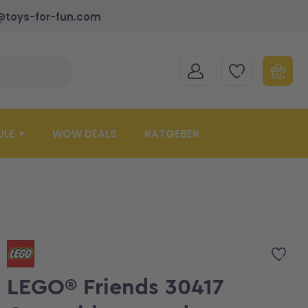
@toys-for-fun.com
MEIN KONTO
MEINE WUNSCHLISTE
WARENK
Suche schließen
Minicart
ULE
WOW DEALS
RATGEBER
Zur 
LEGO® Friends 30417