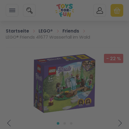
Zur Startseite
SUCHE
MEIN KONTO
WARENK
Minicart
Startseite
LEGO®
Friends
LEGO® Friends 41677 Wasserfall im Wald
Zum Ende der Bildgalerie springen
-
22
%