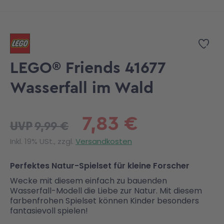
Zum Anfang der Bildgalerie springen
Zur
LEGO® Friends 41677
Wasserfall im Wald
7,83 €
9,99 €
UVP
Inkl. 19% USt., zzgl.
Versandkosten
Perfektes Natur-Spielset für kleine Forscher
Wecke mit diesem einfach zu bauenden
Wasserfall-Modell die Liebe zur Natur. Mit diesem
farbenfrohen Spielset können Kinder besonders
fantasievoll spielen!