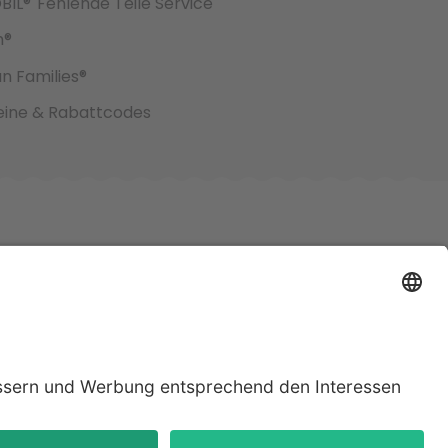
BIL®
Fehlende Teile Service
h®
an Families®
ine & Rabattcodes
jeweiligen