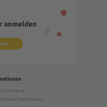
er anmelden
lden
mationen
er Sammlung
Fehlende Steine Service