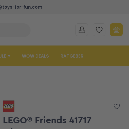
@toys-for-fun.com
MEIN KONTO
MEINE WUNSCHLISTE
WARENK
Suche schließen
Minicart
ULE
WOW DEALS
RATGEBER
Zur 
LEGO® Friends 41717