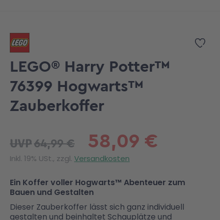
Zum Anfang der Bildgalerie springen
Zur
LEGO® Harry Potter™
76399 Hogwarts™
Zauberkoffer
58,09 €
64,99 €
UVP
Inkl. 19% USt., zzgl.
Versandkosten
Ein Koffer voller Hogwarts™ Abenteuer zum
Bauen und Gestalten
Dieser Zauberkoffer lässt sich ganz individuell
gestalten und beinhaltet Schauplätze und