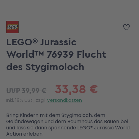
Zum Anfang der Bildgalerie springen
Zur
LEGO® Jurassic
World™ 76939 Flucht
des Stygimoloch
33,38 €
39,99 €
UVP
Inkl. 19% USt., zzgl.
Versandkosten
Bring Kindern mit dem Stygimoloch, dem
Geländewagen und dem Baumhaus das Bauen bei
und lass sie dann spannende LEGO® Jurassic World
Action erleben.