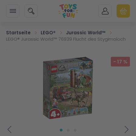
Zur Startseite
SUCHE
MEIN KONTO
WARENK
Minicart
Startseite
LEGO®
Jurassic World™
LEGO® Jurassic World™ 76939 Flucht des Stygimoloch
Zum Ende der Bildgalerie springen
-
17
%