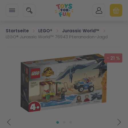
Zur Startseite
SUCHE
MEIN KONTO
WARENK
Minicart
Startseite
LEGO®
Jurassic World™
LEGO® Jurassic World™ 76943 Pteranodon-Jagd
Zum Ende der Bildgalerie springen
-
21
%