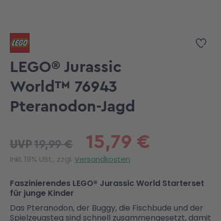
Zum Anfang der Bildgalerie springen
Zur
LEGO® Jurassic
World™ 76943
Pteranodon-Jagd
15,79 €
19,99 €
UVP
Inkl. 19% USt., zzgl.
Versandkosten
Faszinierendes LEGO® Jurassic World Starterset
für junge Kinder
Das Pteranodon, der Buggy, die Fischbude und der
Spielzeugsteg sind schnell zusammengesetzt, damit