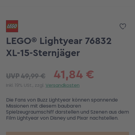
Zum Anfang der Bildgalerie springen
Zur
LEGO® Lightyear 76832
XL-15-Sternjäger
41,84 €
49,99 €
UVP
Inkl. 19% USt., zzgl.
Versandkosten
Die Fans von Buzz Lightyear können spannende
Missionen mit diesem baubaren
Spielzeugraumschiff darstellen und Szenen aus dem
Film Lightyear von Disney und Pixar nachstellen.