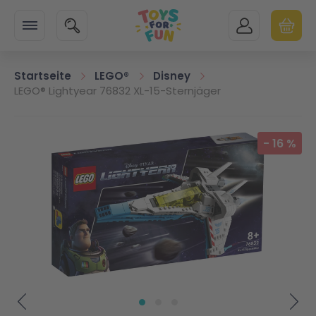
Zur Startseite
SUCHE
MEIN KONTO
WARENK
Minicart
Startseite
LEGO®
Disney
LEGO® Lightyear 76832 XL-15-Sternjäger
Zum Ende der Bildgalerie springen
-
16
%