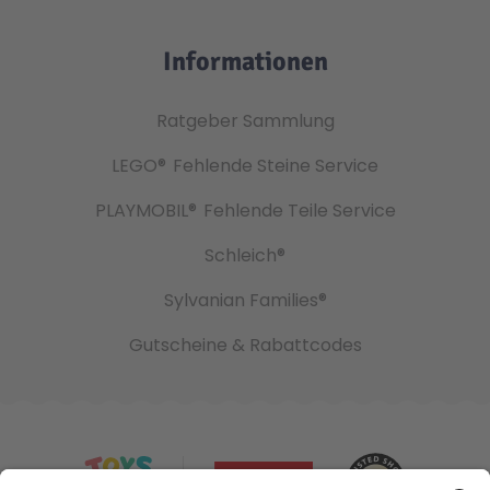
Informationen
Ratgeber Sammlung
LEGO®
Fehlende Steine Service
PLAYMOBIL®
Fehlende Teile Service
Schleich®
Sylvanian Families®
Gutscheine & Rabattcodes