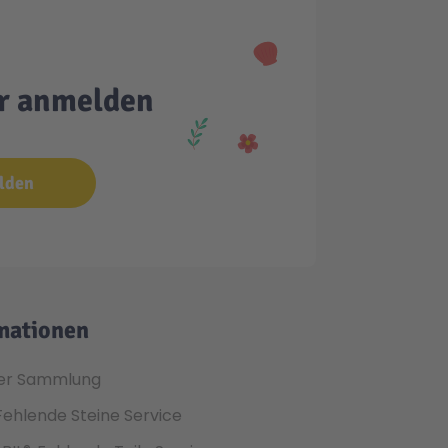
er anmelden
lden
mationen
er Sammlung
Fehlende Steine Service