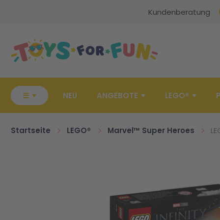
Kundenberatung
Zur Startseite
☰
NEU
ANGEBOTE
LEGO®
Startseite
LEGO®
Marvel™ Super Heroes
LE
Zum Ende der Bildgalerie springen