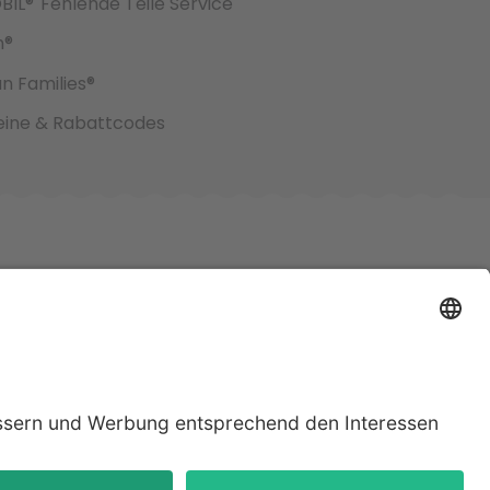
BIL®
Fehlende Teile Service
h®
an Families®
ine & Rabattcodes
jeweiligen