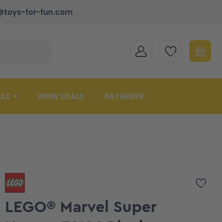
@toys-for-fun.com
MEIN KONTO
MEINE WUNSCHLISTE
WARENK
Suche schließen
Minicart
ULE
WOW DEALS
RATGEBER
Zur 
LEGO® Marvel Super