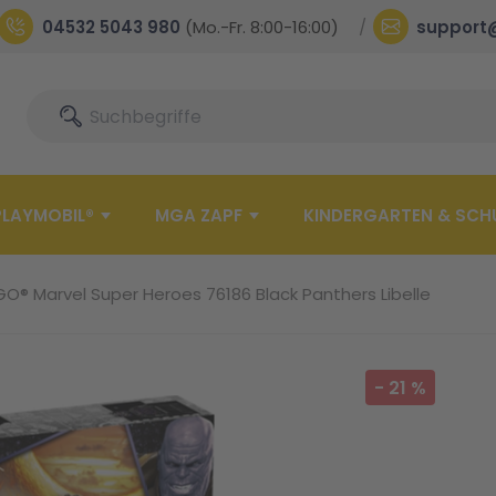
04532 5043 980
(Mo.-Fr. 8:00-16:00)
support
Suche
Suche
PLAYMOBIL®
MGA ZAPF
KINDERGARTEN & SCH
GO® Marvel Super Heroes 76186 Black Panthers Libelle
-
21
%