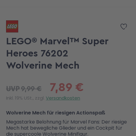
Zum Anfang der Bildgalerie springen
Zur
LEGO® Marvel™ Super
Heroes 76202
Wolverine Mech
7,89 €
9,99 €
UVP
Inkl. 19% USt., zzgl.
Versandkosten
Wolverine Mech für riesigen Actionspaß
Megastarke Belohnung für Marvel Fans: Der riesige
Mech hat bewegliche Glieder und ein Cockpit für
die supercoole Wolverine Minifigur.