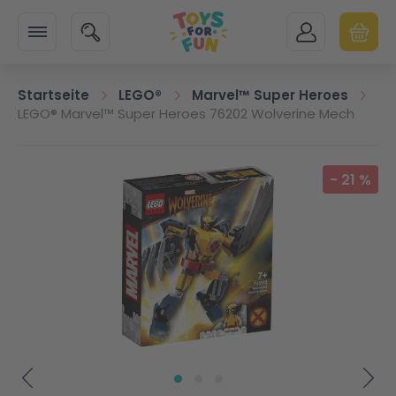
Zur Startseite
SUCHE
MEIN KONTO
WARENK
Minicart
Startseite
LEGO®
Marvel™ Super Heroes
LEGO® Marvel™ Super Heroes 76202 Wolverine Mech
Zum Ende der Bildgalerie springen
-
21
%