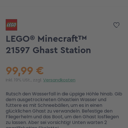
Zum Anfang der Bildgalerie springen
Zur
LEGO® Minecraft™
21597 Ghast Station
99,99 €
Inkl. 19% USt., zzgl.
Versandkosten
Rutsch den Wasserfall in die üppige Höhle hinab. Gib
dem ausgetrockneten Ghastlein Wasser und
füttere es mit Schneebällen, um es in einen
glücklichen Ghast zu verwandeln. Befestige den
Fliegerhelm und das Boot, um den Ghast losfliegen
zu lassen. Aber sei vorsichtig! Unten warten 2