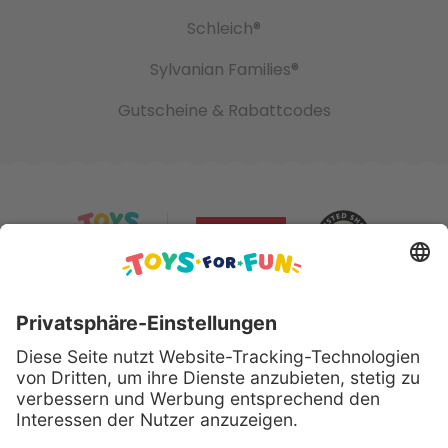
Schleich®
Sylvanian Families®
Gutscheine & Rabattcodes
Sicher bezahlen mit: