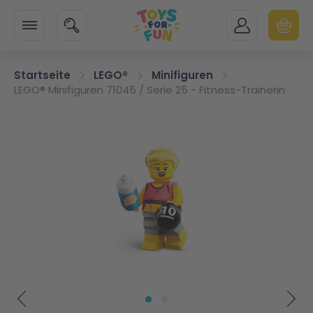
Zur Startseite
SUCHE
MEIN KONTO
WARENK
Minicart
Startseite
LEGO®
Minifiguren
LEGO® Minifiguren 71045 / Serie 25 - Fitness-Trainerin
Zum Ende der Bildgalerie springen