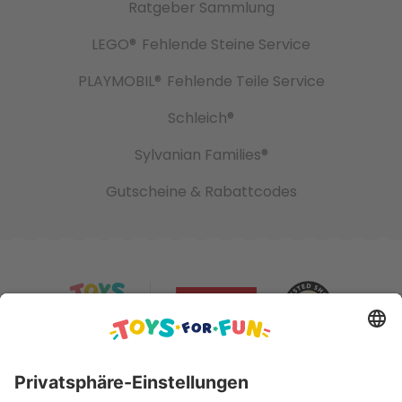
Ratgeber Sammlung
LEGO®
Fehlende Steine Service
PLAYMOBIL®
Fehlende Teile Service
Schleich®
Sylvanian Families®
Gutscheine & Rabattcodes
Sicher bezahlen mit: