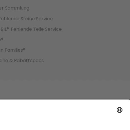
er Sammlung
Fehlende Steine Service
BIL®
Fehlende Teile Service
h®
an Families®
ine & Rabattcodes