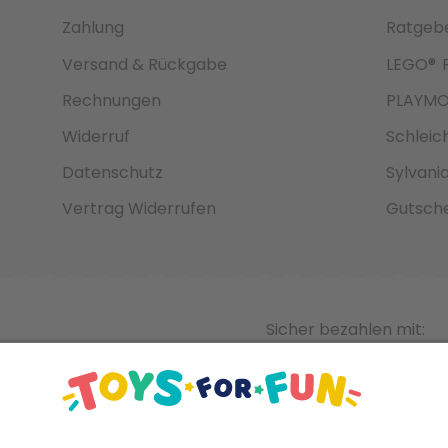
Zahlung
Ratgeb
Versand & Rückgabe
LEGO®
Rechnungen
PLAYMO
Widerruf
Schleic
Datenschutz
Sylvani
Vertrag Widerrufen
Gutsche
Sicher bezahlen mit: