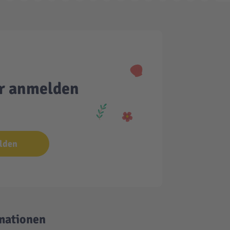
er anmelden
lden
mationen