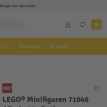
@toys-for-fun.com
MEIN KONTO
MEINE WUNSCHLISTE
WARENK
Suche schließen
Minicart
ULE
WOW DEALS
RATGEBER
Zur 
LEGO® Minifiguren 71046