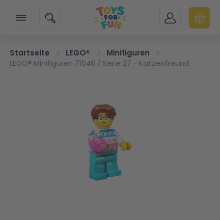
Zur Startseite
SUCHE
MEIN KONTO
WARENK
Minicart
Startseite
LEGO®
Minifiguren
LEGO® Minifiguren 71048 / Serie 27 - Katzenfreund
Zum Ende der Bildgalerie springen