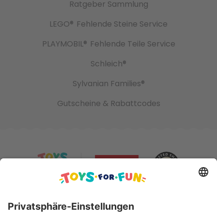
Ratgeber Sammlung
LEGO®
Fehlende Steine Service
PLAYMOBIL®
Fehlende Teile Service
Schleich®
Sylvanian Families®
Gutscheine & Rabattcodes
Sicher bezahlen mit: