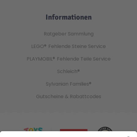
Informationen
Ratgeber Sammlung
LEGO®
Fehlende Steine Service
PLAYMOBIL®
Fehlende Teile Service
Schleich®
Sylvanian Families®
Gutscheine & Rabattcodes