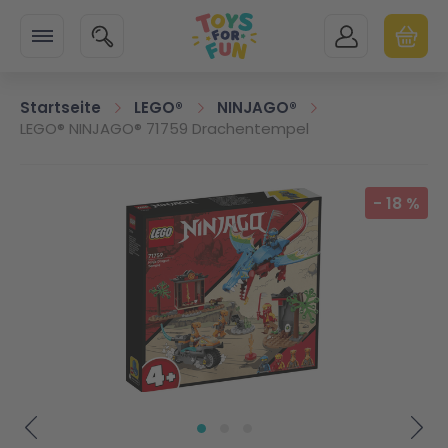
Zur Startseite
SUCHE
MEIN KONTO
WARENK
Minicart
Startseite
LEGO®
NINJAGO®
LEGO® NINJAGO® 71759 Drachentempel
Zum Ende der Bildgalerie springen
-
18
%