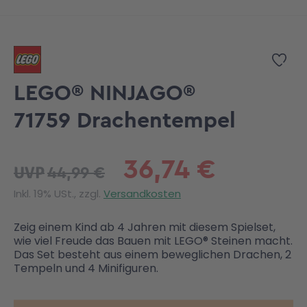
Zum Anfang der Bildgalerie springen
Zur
LEGO® NINJAGO®
71759 Drachentempel
36,74 €
44,99 €
UVP
Inkl. 19% USt., zzgl.
Versandkosten
Zeig einem Kind ab 4 Jahren mit diesem Spielset,
wie viel Freude das Bauen mit LEGO® Steinen macht.
Das Set besteht aus einem beweglichen Drachen, 2
Tempeln und 4 Minifiguren.