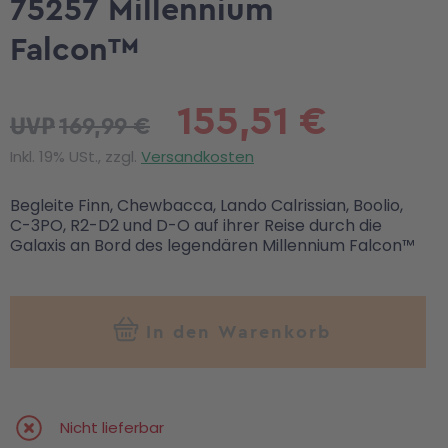
75257 Millennium
Falcon™
155,51 €
169,99 €
UVP
Inkl. 19% USt., zzgl.
Versandkosten
Begleite Finn, Chewbacca, Lando Calrissian, Boolio,
C-3PO, R2-D2 und D-O auf ihrer Reise durch die
Galaxis an Bord des legendären Millennium Falcon™
In den Warenkorb
Nicht lieferbar