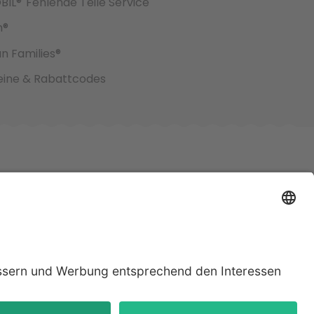
BIL®
Fehlende Teile Service
h®
an Families®
ine & Rabattcodes
jeweiligen