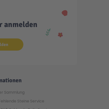
er anmelden
lden
mationen
er Sammlung
Fehlende Steine Service