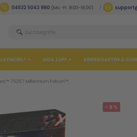
04532 5043 980
(Mo.-Fr. 8:00-16:00)
support
Suche
Suche
PLAYMOBIL®
MGA ZAPF
KINDERGARTEN & SCH
rs™ 75257 Millennium Falcon™
-
9
%