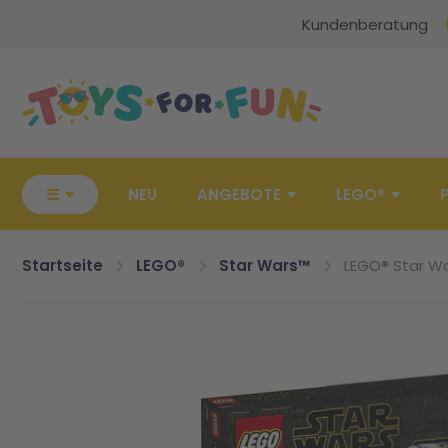
Kundenberatung
Zur Startseite
☰
NEU
ANGEBOTE
LEGO®
Startseite
LEGO®
Star Wars™
LEGO® Star Wa
Zum Ende der Bildgalerie springen