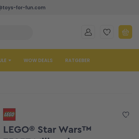
@toys-for-fun.com
MEIN KONTO
MEINE WUNSCHLISTE
WARENK
Suche schließen
Minicart
ULE
WOW DEALS
RATGEBER
Zur 
LEGO® Star Wars™