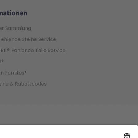
mationen
er Sammlung
Fehlende Steine Service
BIL®
Fehlende Teile Service
h®
an Families®
ine & Rabattcodes