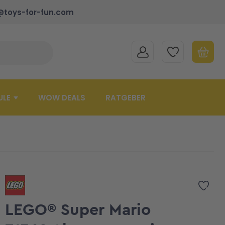
@toys-for-fun.com
MEIN KONTO
MEINE WUNSCHLISTE
WARENK
Suche schließen
Minicart
ULE
WOW DEALS
RATGEBER
Zur 
LEGO® Super Mario