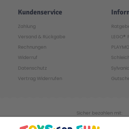
Kundenservice
Infor
Zahlung
Ratgeb
Versand & Rückgabe
LEGO®
Rechnungen
PLAYMO
Widerruf
Schleic
Datenschutz
Sylvani
Vertrag Widerrufen
Gutsche
Sicher bezahlen mit: