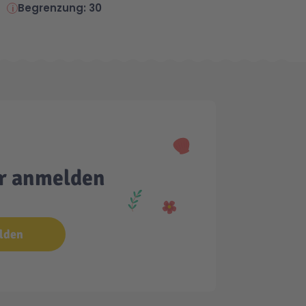
Begrenzung: 30
er anmelden
lden