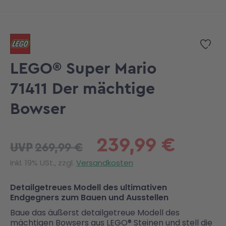
Zum Anfang der Bildgalerie springen
Zur
LEGO® Super Mario
71411 Der mächtige
Bowser
239,99 €
269,99 €
UVP
Inkl. 19% USt., zzgl.
Versandkosten
Detailgetreues Modell des ultimativen
Endgegners zum Bauen und Ausstellen
Baue das äußerst detailgetreue Modell des
mächtigen Bowsers aus LEGO® Steinen und stell die