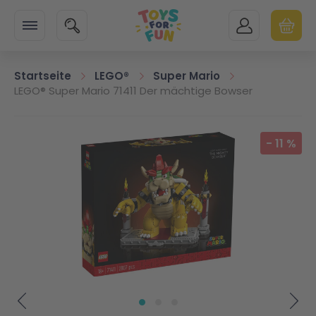
Zur Startseite
SUCHE
MEIN KONTO
WARENK
Minicart
Startseite
LEGO®
Super Mario
LEGO® Super Mario 71411 Der mächtige Bowser
Zum Ende der Bildgalerie springen
-
11
%