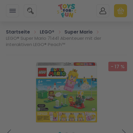
Zur Startseite
SUCHE
MEIN KONTO
WARENK
Minicart
Startseite
LEGO®
Super Mario
LEGO® Super Mario 71441 Abenteuer mit der
interaktiven LEGO® Peach™
Zum Ende der Bildgalerie springen
-
17
%