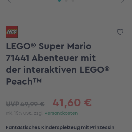
Zum Anfang der Bildgalerie springen
Zur
LEGO® Super Mario
71441 Abenteuer mit
der interaktiven LEGO®
Peach™
41,60 €
49,99 €
UVP
Inkl. 19% USt., zzgl.
Versandkosten
Fantastisches Kinderspielzeug mit Prinzessin