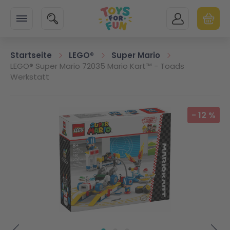
Zur Startseite
SUCHE
MEIN KONTO
WARENK
Minicart
Startseite
LEGO®
Super Mario
LEGO® Super Mario 72035 Mario Kart™ - Toads
Werkstatt
Zum Ende der Bildgalerie springen
-
12
%