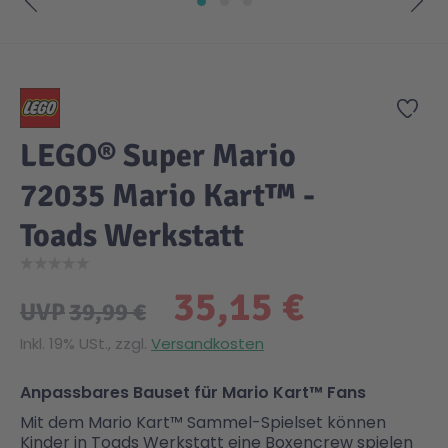
Zum Anfang der Bildgalerie springen
Zur
LEGO® Super Mario
72035 Mario Kart™ -
Toads Werkstatt
35,15 €
UVP
39,99 €
Inkl. 19% USt., zzgl.
Versandkosten
Anpassbares Bauset für Mario Kart™ Fans
Mit dem Mario Kart™ Sammel-Spielset können
Kinder in Toads Werkstatt eine Boxencrew spielen