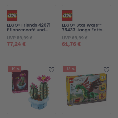
LEGO® Friends 42671
LEGO® Star Wars™
Pflanzencafé und
75433 Jango Fetts
Blumenkiosk
Sternenschiff
UVP
89,99 €
UVP
69,99 €
77,24 €
61,76 €
-
19
%
-
13
%
Zur Wunschliste hinzufü
Zur