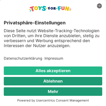
Preisen
und
schnellen
Lieferzeiten
.
Mach deinem Kind mit LEGO® eine
Freude!
Hier kannst Du Dich für unseren
Newsletter anmelden
E-Mail Adresse