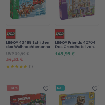
LEGO® 40499 Schlitten
LEGO® Friends 42704
des Weihnachtsmanns
Das Grandhotel von
Heartlake City
149,99 €
UVP
39,99 €
34,31 €
1
-
14
%
Neu
Zur Wunschliste hinzufü
Zur