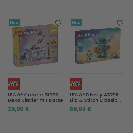
Neu
Neu
Zur Wunschliste hinzufü
Zur
LEGO® Creator 31392
LEGO® Disney 43296
Deko Klavier mit Katze
Lilo & Stitch Classic
Stitch und Scrump
39,99 €
69,99 €