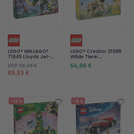
LEGO® NINJAGO®
LEGO® Creator 31386
71845 Lloyds Jet-
Wilde Tiere:
Mech
Majestätischer Löwe
64,99 €
UVP
99,99 €
85,53 €
-
13
%
-
6
%
Zur Wunschliste hinzufü
Zur