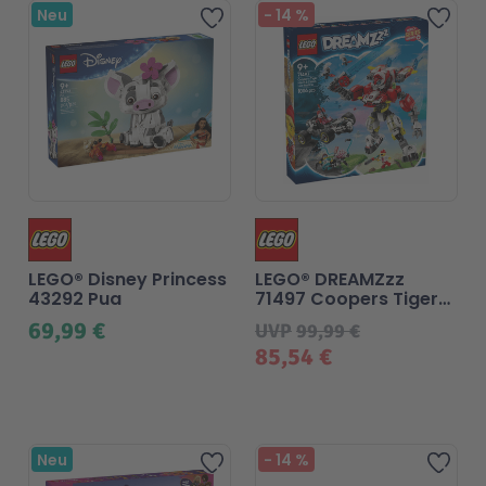
Neu
-
14
%
Zur Wunschliste hinzufü
Zur
LEGO® Disney Princess
LEGO® DREAMZzz
43292 Pua
71497 Coopers Tiger-
Mech und Zero's Hot
69,99 €
UVP
99,99 €
Rod Auto
85,54 €
Neu
-
14
%
Zur Wunschliste hinzufü
Zur