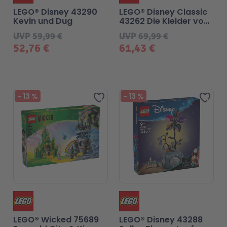
LEGO® Disney 43290
LEGO® Disney Classic
Kevin und Dug
43262 Die Kleider von
Malen & Zeichnen
Marvel™ Super Heroes
Knights
Malefiz und Cruella De
UVP
59,99 €
UVP
69,99 €
Vil
52,76 €
61,43 €
Minecraft™
NOVELMORE
Minifiguren
Sports Action
-
13
%
-
13
%
Zur Wunschliste hinzufü
Zur
NINJAGO®
VW
Speed Champions
Wiltopia
Star Wars™
Aktion
Super Mario
Cars
LEGO® Wicked 75689
LEGO® Disney 43288