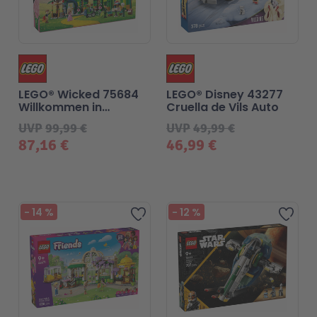
LEGO® Wicked 75684
LEGO® Disney 43277
Willkommen in
Cruella de Vils Auto
Emerald City
UVP
99,99 €
UVP
49,99 €
87,16 €
46,99 €
-
14
%
-
12
%
Zur Wunschliste hinzufü
Zur