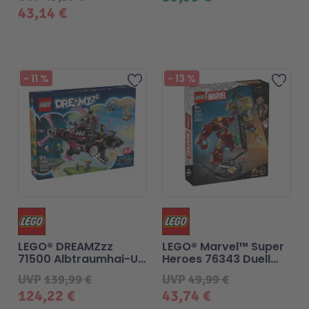
43,14 €
-
11
%
-
13
%
Zur Wunschliste hinzufü
Zur
LEGO® DREAMZzz
LEGO® Marvel™ Super
71500 Albtraumhai-U-
Heroes 76343 Duell
Boot
der Giganten:
UVP
139,99 €
UVP
49,99 €
Hulkbuster vs. Hulk
124,22 €
43,74 €