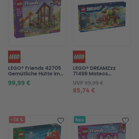
LEGO® Friends 42705
LEGO® DREAMZzz
Gemütliche Hütte im
71499 Mateos
Herbstwald
Sprühdosen-Truck
99,99 €
UVP
99,99 €
85,74 €
-
14
%
Neu
Zur Wunschliste hinzufü
Zur