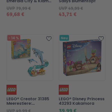
Emerald City & Kiamo
Sallys Blumentopf
Ko Castle
UVP
79,99 €
UVP
49,99 €
Technic
Spiel-Ei
69,68 €
43,71 €
Aktion
-
14
%
Neu
Zur Wunschliste hinzufü
Zur
Seltene Artikel
LEGO® Blumen
LEGO® Creator 31385
LEGO® Disney Princess
Meerestiere:
43293 Kakamora
Wunderschöne Delfine
39,99 €
UVP
49,99 €