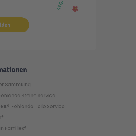
lden
mationen
er Sammlung
Fehlende Steine Service
BIL®
Fehlende Teile Service
h®
an Families®