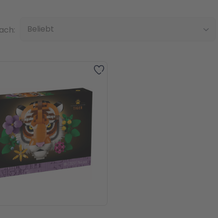
Top
nach:
ebt
Zur Wunschliste hinzufügen