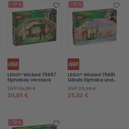
Beliebt
Beliebt
-
17
%
-
17
%
Zur Wunschliste hinzufügen
Zur 
LEGO® Wicked 75687
LEGO® Wicked 75681
Elphabas Versteck
Glinda Elphaba und
Nessarose an der
UVP
24,99 €
UVP
29,99 €
Universität Shiz
20,85 €
25,02 €
Beliebt
-
12
%
Zur Wunschliste hinzufügen