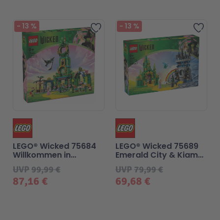
-
13
%
-
13
%
Zur Wunschliste hinzufügen
Zur 
LEGO® Wicked 75684
LEGO® Wicked 75689
Willkommen in
Emerald City & Kiamo
Emerald City
Ko Castle
UVP
99,99 €
UVP
79,99 €
87,16 €
69,68 €