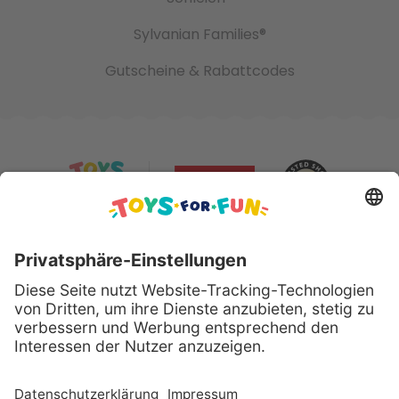
Sylvanian Families®
Gutscheine & Rabattcodes
Sicher bezahlen mit: