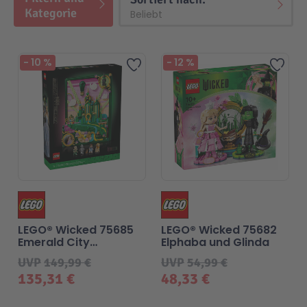
Kategorie
-
10
%
-
12
%
Zur Wunschliste hinzufügen
Zur 
LEGO® Wicked 75685
LEGO® Wicked 75682
Emerald City
Elphaba und Glinda
Wandkunst
UVP
149,99 €
UVP
54,99 €
135,31 €
48,33 €