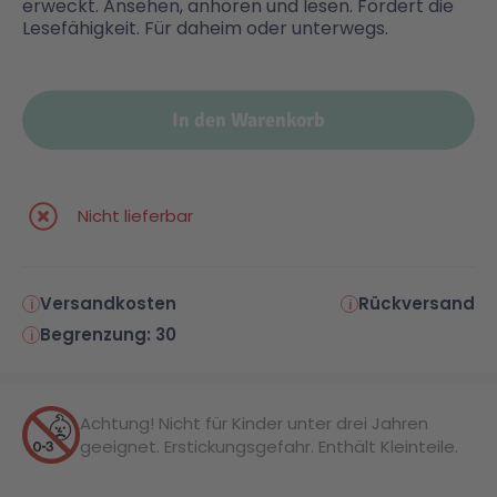
erweckt. Ansehen, anhören und lesen. Fördert die
Lesefähigkeit. Für daheim oder unterwegs.
Malen & Zeichnen
Marvel™ Super Heroes
Knights
In den Warenkorb
Minecraft™
NOVELMORE
Minifiguren
Sports Action
Nicht lieferbar
NINJAGO®
VW
Versandkosten
Rückversand
Begrenzung: 30
Speed Champions
Wiltopia
Star Wars™
Aktion
Achtung! Nicht für Kinder unter drei Jahren
geeignet. Erstickungsgefahr. Enthält Kleinteile.
Super Mario
Cars