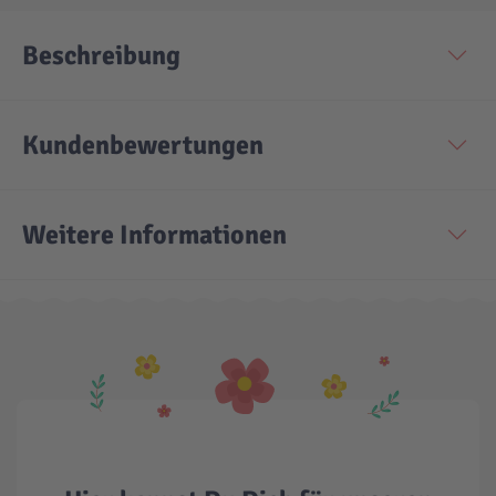
Beschreibung
Technic
Spiel-Ei
Aktion
Kundenbewertungen
Seltene Artikel
Weitere Informationen
LEGO® Blumen