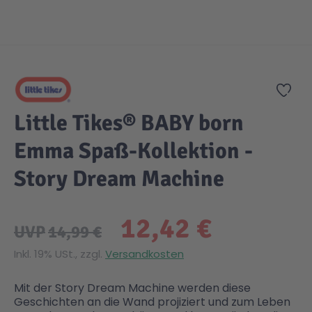
Gesundheit & Pflege
Kinder- & Jugendbücher
Kreativ Spielwaren
Creator
City Life
Zum Anfang der Bildgalerie springen
Sicherheit
Krimi / Thriller
Kuscheltiere
DC Comics™ Super Heroes
Country
Zur
Little Tikes® BABY born
Liebesromane
Puppen & Puppenzubehör
Disney
Fairies
Emma Spaß-Kollektion -
Sachbücher / Wissen
Puzzle & Legespiele
DUPLO®
Family Fun
Story Dream Machine
Zeit & Reise
Holzspielwaren
Friends
Figures
12,42 €
UVP
14,99 €
Inkl. 19% USt., zzgl.
Versandkosten
Elektronische Spielwaren
Jurassic World™
Fun Stars
Mit der Story Dream Machine werden diese
Kreativ
Harry Potter™
Heroes
Geschichten an die Wand projiziert und zum Leben