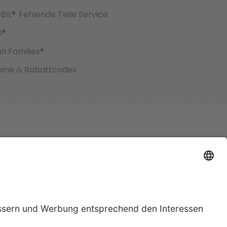
BIL®
Fehlende Teile Service
h®
an Families®
ine & Rabattcodes