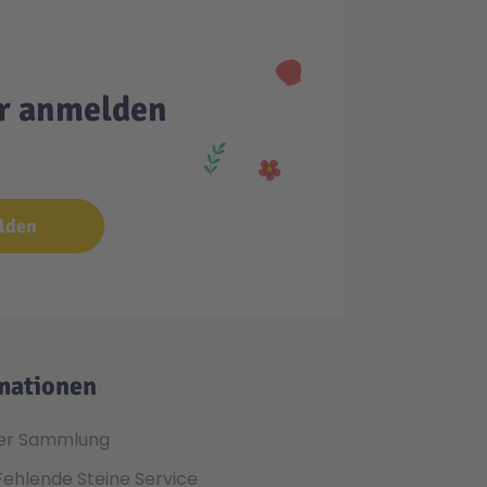
er anmelden
lden
mationen
er Sammlung
Fehlende Steine Service