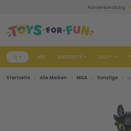
Kundenberatung
Zur Startseite
☰
NEU
ANGEBOTE
LEGO®
Startseite
Alle Marken
MGA
Sonstige
L
Zum Ende der Bildgalerie springen