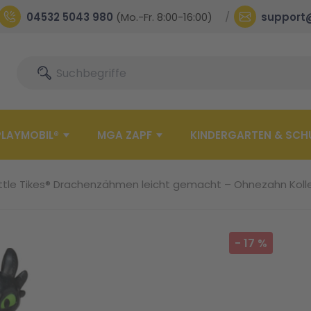
04532 5043 980
(Mo.-Fr. 8:00-16:00)
support
Suche
Suche
PLAYMOBIL®
MGA ZAPF
KINDERGARTEN & SCH
ittle Tikes® Drachenzähmen leicht gemacht – Ohnezahn Koll
-
17
%