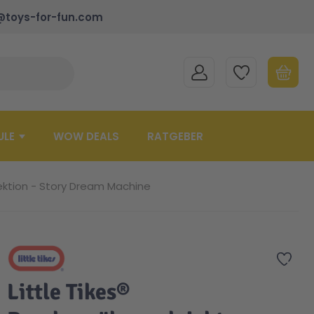
@toys-for-fun.com
MEIN KONTO
MEINE WUNSCHLISTE
WARENK
Suche schließen
Minicart
ULE
WOW DEALS
RATGEBER
ektion - Story Dream Machine
Zur 
Little Tikes®