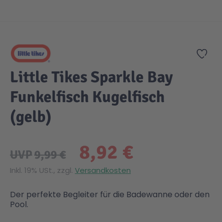
Zum Anfang der Bildgalerie springen
Zur
Little Tikes Sparkle Bay
Funkelfisch Kugelfisch
(gelb)
8,92 €
UVP
9,99 €
Inkl. 19% USt., zzgl.
Versandkosten
Der perfekte Begleiter für die Badewanne oder den
Pool.