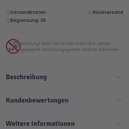
Versandkosten
Rückversand
Technic
Spiel-Ei
Begrenzung: 30
Aktion
Achtung! Nicht für Kinder unter drei Jahren
geeignet. Erstickungsgefahr. Enthält Kleinteile.
Seltene Artikel
LEGO® Blumen
Beschreibung
Kundenbewertungen
Weitere Informationen