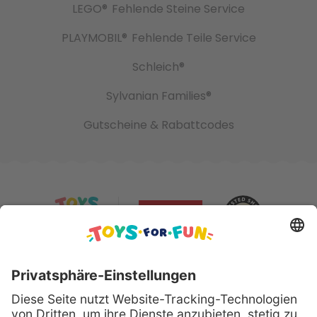
LEGO®
Fehlende Steine Service
PLAYMOBIL®
Fehlende Teile Service
Schleich®
Sylvanian Families®
Gutscheine & Rabattcodes
Sicher bezahlen mit: