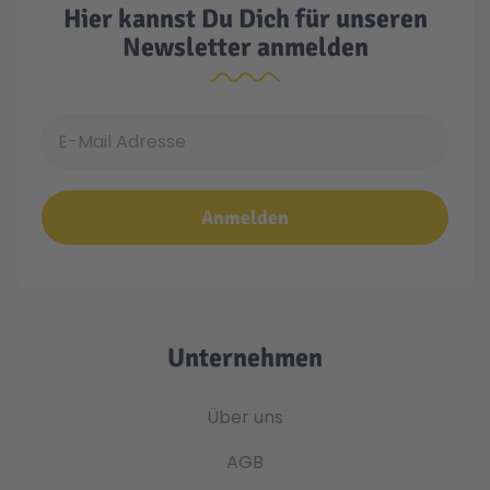
Hier kannst Du Dich für unseren
Newsletter anmelden
Technic
Spiel-Ei
Aktion
E-Mail Adresse
Seltene Artikel
Anmelden
LEGO® Blumen
Unternehmen
Über uns
AGB