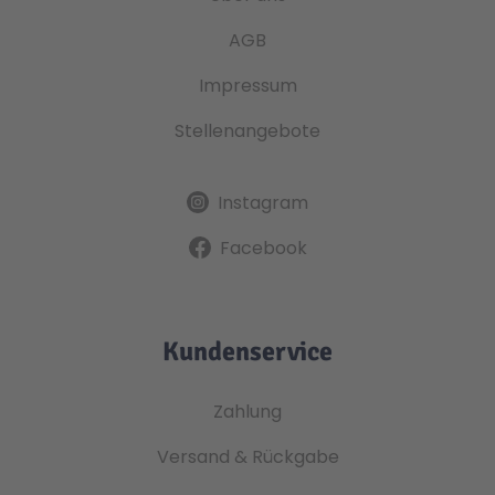
AGB
Technic
Spiel-Ei
Impressum
Aktion
Stellenangebote
Seltene Artikel
Instagram
Facebook
LEGO® Blumen
Kundenservice
Zahlung
Versand & Rückgabe