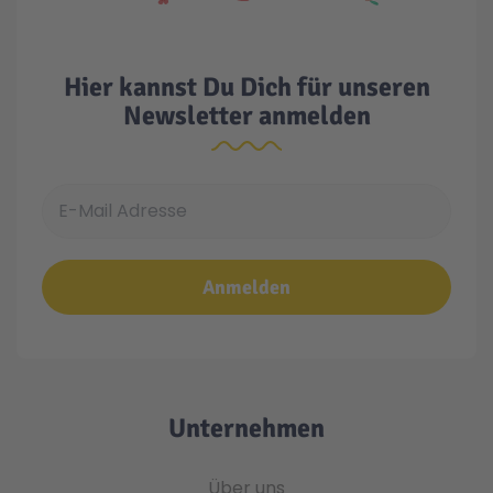
Malen & Zeichnen
Marvel™ Super Heroes
Knights
Hier kannst Du Dich für unseren
Newsletter anmelden
Minecraft™
NOVELMORE
Minifiguren
Sports Action
E-Mail Adresse
NINJAGO®
VW
Anmelden
Speed Champions
Wiltopia
Star Wars™
Aktion
Unternehmen
Super Mario
Cars
Über uns