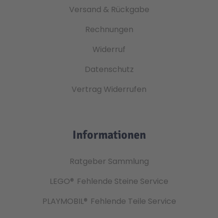
Versand & Rückgabe
Technic
Spiel-Ei
Rechnungen
Widerruf
Aktion
Datenschutz
Seltene Artikel
Vertrag Widerrufen
LEGO® Blumen
Informationen
Ratgeber Sammlung
LEGO®
Fehlende Steine Service
PLAYMOBIL®
Fehlende Teile Service