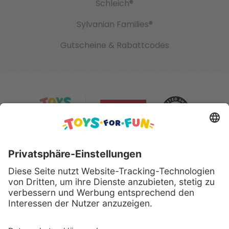
Schleich®
Sylvanian Families®
Gutscheine & Rabattcodes
Sicher bezahlen mit: