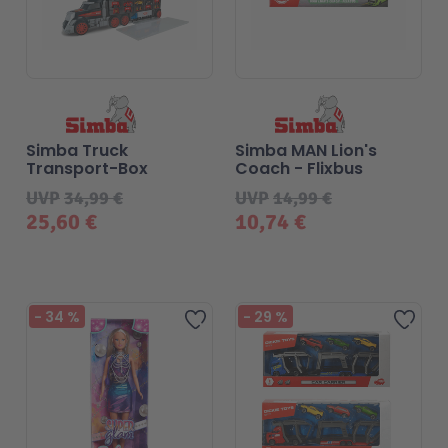
Simba Truck
Simba MAN Lion's
Transport-Box
Coach - Flixbus
UVP
34,99 €
UVP
14,99 €
25,60 €
10,74 €
Beliebt
Beliebt
-
34
%
-
29
%
Zur Wunschliste hinzufügen
Zur 