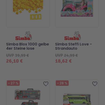
Technic
Spiel-Ei
Aktion
Seltene Artikel
Simba Blox 1000 gelbe
Simba Steffi Love -
4er Steine lose
Strandauto
UVP
39,99 €
UVP
24,99 €
LEGO® Blumen
26,10 €
18,62 €
-
27
%
-
28
%
Zur Wunschliste hinzufügen
Zur 