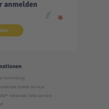
er anmelden
lden
mationen
er Sammlung
Fehlende Steine Service
BIL®
Fehlende Teile Service
h®