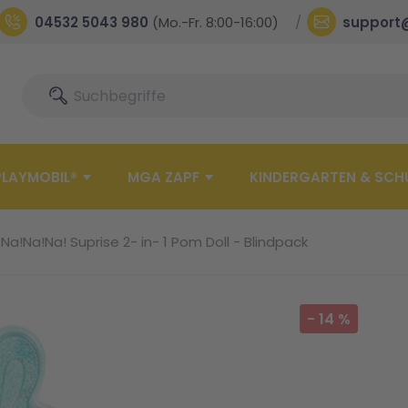
04532 5043 980
(Mo.-Fr. 8:00-16:00)
support
Suche
Suche
PLAYMOBIL®
MGA ZAPF
KINDERGARTEN & SCH
Na!Na!Na! Suprise 2- in- 1 Pom Doll - Blindpack
-
14
%