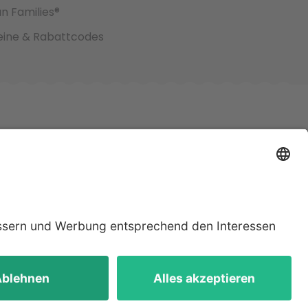
an Families®
ine & Rabattcodes
jeweiligen
lten