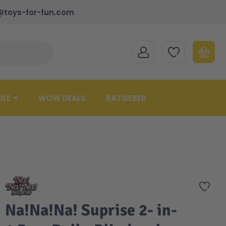
@toys-for-fun.com
MEIN KONTO
MEINE WUNSCHLISTE
WARENK
Suche schließen
Minicart
ULE
WOW DEALS
RATGEBER
Zur 
Na!Na!Na! Suprise 2- in-