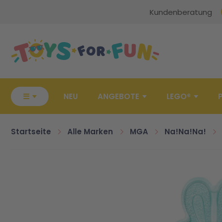
Kundenberatung
Zur Startseite
☰
NEU
ANGEBOTE
LEGO®
Startseite
Alle Marken
MGA
Na!Na!Na!
Zum Ende der Bildgalerie springen