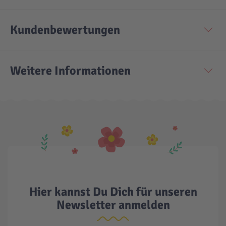
Technic
Spiel-Ei
Kundenbewertungen
Aktion
Weitere Informationen
Seltene Artikel
LEGO® Blumen
Hier kannst Du Dich für unseren
Newsletter anmelden