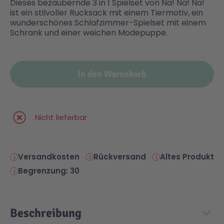
Dieses bezaubernde 3 in 1 Spielset von Na! Na! Na!
ist ein stilvoller Rucksack mit einem Tiermotiv, ein
wunderschönes Schlafzimmer-Spielset mit einem
Malen & Zeichnen
Marvel™ Super Heroes
Knights
Schrank und einer weichen Modepuppe.
Minecraft™
NOVELMORE
In den Warenkorb
Minifiguren
Sports Action
Nicht lieferbar
NINJAGO®
VW
Speed Champions
Wiltopia
Versandkosten
Rückversand
Altes Produkt
Begrenzung: 30
Star Wars™
Aktion
Beschreibung
Super Mario
Cars