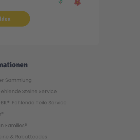
lden
mationen
er Sammlung
Fehlende Steine Service
BIL®
Fehlende Teile Service
h®
an Families®
ine & Rabattcodes