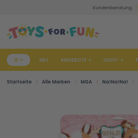
Kundenberatung
Zur Startseite
☰
NEU
ANGEBOTE
LEGO®
Startseite
Alle Marken
MGA
Na!Na!Na!
Zum Ende der Bildgalerie springen