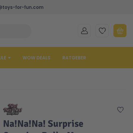
@toys-for-fun.com
MEIN KONTO
MEINE WUNSCHLISTE
WARENK
Suche schließen
Minicart
ULE
WOW DEALS
RATGEBER
Zur 
Na!Na!Na! Surprise