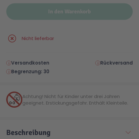
In den Warenkorb
Malen & Zeichnen
Marvel™ Super Heroes
Knights
Minecraft™
NOVELMORE
Nicht lieferbar
Minifiguren
Sports Action
Versandkosten
Rückversand
Begrenzung: 30
NINJAGO®
VW
Speed Champions
Wiltopia
Achtung! Nicht für Kinder unter drei Jahren
geeignet. Erstickungsgefahr. Enthält Kleinteile.
Star Wars™
Aktion
Beschreibung
Super Mario
Cars