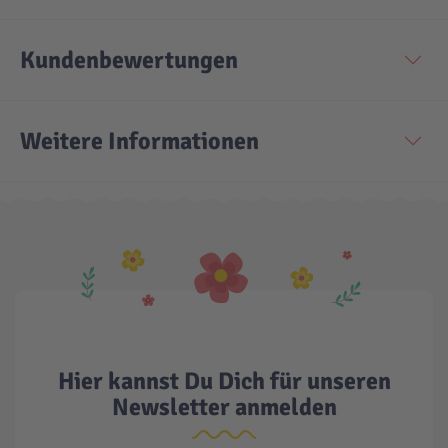
Technic
Spiel-Ei
Kundenbewertungen
Aktion
Weitere Informationen
Seltene Artikel
LEGO® Blumen
Hier kannst Du Dich für unseren
Newsletter anmelden