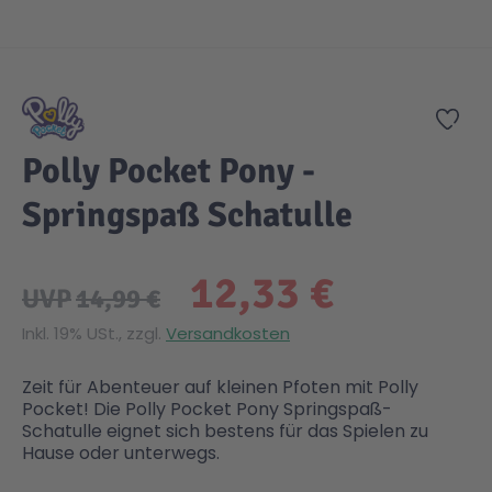
Zum Anfang der Bildgalerie springen
Gesundheit & Pflege
Kinder- & Jugendbücher
Kreativ Spielwaren
Creator
City Life
Zur
Sicherheit
Krimi / Thriller
Kuscheltiere
DC Comics™ Super Heroes
Country
Polly Pocket Pony -
Liebesromane
Puppen & Puppenzubehör
Disney
Fairies
Springspaß Schatulle
Sachbücher / Wissen
Puzzle & Legespiele
DUPLO®
Family Fun
12,33 €
UVP
14,99 €
Zeit & Reise
Holzspielwaren
Friends
Figures
Inkl. 19% USt., zzgl.
Versandkosten
Zeit für Abenteuer auf kleinen Pfoten mit Polly
Elektronische Spielwaren
Jurassic World™
Fun Stars
Pocket! Die Polly Pocket Pony Springspaß-
Schatulle eignet sich bestens für das Spielen zu
Hause oder unterwegs.
Kreativ
Harry Potter™
Heroes