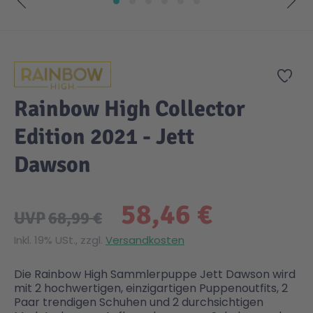
Zum Anfang der Bildgalerie springen
Gesundheit & Pflege
Kinder- & Jugendbücher
Kreativ Spielwaren
Creator
City Life
Zur
Sicherheit
Krimi / Thriller
Kuscheltiere
DC Comics™ Super Heroes
Country
Rainbow High Collector
Liebesromane
Puppen & Puppenzubehör
Disney
Fairies
Edition 2021 - Jett
Dawson
Sachbücher / Wissen
Puzzle & Legespiele
DUPLO®
Family Fun
58,46 €
Zeit & Reise
Holzspielwaren
Friends
Figures
UVP
68,99 €
Inkl. 19% USt., zzgl.
Versandkosten
Elektronische Spielwaren
Jurassic World™
Fun Stars
Die Rainbow High Sammlerpuppe Jett Dawson wird
mit 2 hochwertigen, einzigartigen Puppenoutfits, 2
Kreativ
Harry Potter™
Heroes
Paar trendigen Schuhen und 2 durchsichtigen