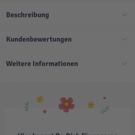
Beschreibung
Technic
Spiel-Ei
Aktion
Kundenbewertungen
Seltene Artikel
Weitere Informationen
LEGO® Blumen