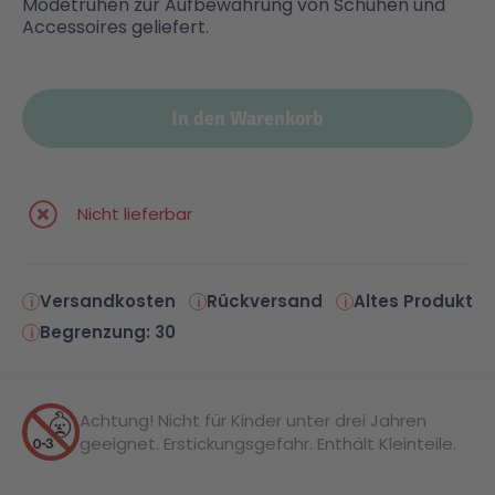
Modetruhen zur Aufbewahrung von Schuhen und
Accessoires geliefert.
Malen & Zeichnen
Marvel™ Super Heroes
Knights
In den Warenkorb
Minecraft™
NOVELMORE
Minifiguren
Sports Action
Nicht lieferbar
NINJAGO®
VW
Versandkosten
Rückversand
Altes Produkt
Begrenzung: 30
Speed Champions
Wiltopia
Star Wars™
Aktion
Achtung! Nicht für Kinder unter drei Jahren
geeignet. Erstickungsgefahr. Enthält Kleinteile.
Super Mario
Cars