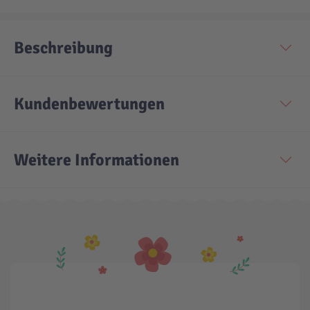
Technic
Spiel-Ei
Beschreibung
Aktion
Kundenbewertungen
Seltene Artikel
Weitere Informationen
LEGO® Blumen