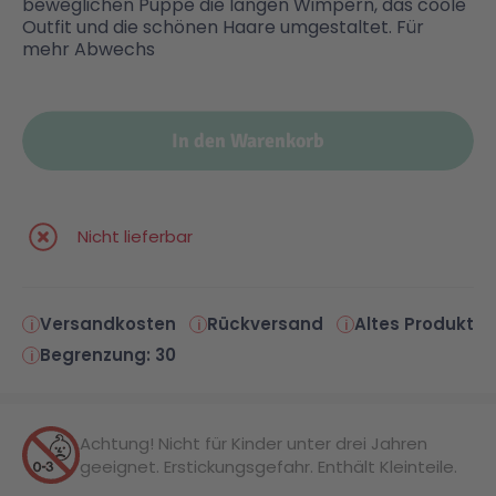
beweglichen Puppe die langen Wimpern, das coole
Outfit und die schönen Haare umgestaltet. Für
mehr Abwechs
Malen & Zeichnen
Marvel™ Super Heroes
Knights
Minecraft™
NOVELMORE
In den Warenkorb
Minifiguren
Sports Action
Nicht lieferbar
NINJAGO®
VW
Versandkosten
Rückversand
Altes Produkt
Speed Champions
Wiltopia
Begrenzung: 30
Star Wars™
Aktion
Achtung! Nicht für Kinder unter drei Jahren
geeignet. Erstickungsgefahr. Enthält Kleinteile.
Super Mario
Cars