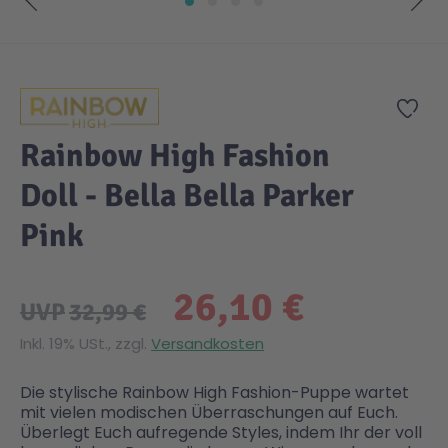
Zum Anfang der Bildgalerie springen
Gesundheit & Pflege
Kinder- & Jugendbücher
Kreativ Spielwaren
Creator
City Life
Zur
Sicherheit
Krimi / Thriller
Kuscheltiere
DC Comics™ Super Heroes
Country
Rainbow High Fashion
Liebesromane
Puppen & Puppenzubehör
Disney
Fairies
Doll - Bella Bella Parker
Pink
Sachbücher / Wissen
Puzzle & Legespiele
DUPLO®
Family Fun
26,10 €
Zeit & Reise
Holzspielwaren
Friends
Figures
UVP
32,99 €
Inkl. 19% USt., zzgl.
Versandkosten
Elektronische Spielwaren
Jurassic World™
Fun Stars
Die stylische Rainbow High Fashion-Puppe wartet
mit vielen modischen Überraschungen auf Euch.
Kreativ
Harry Potter™
Heroes
Überlegt Euch aufregende Styles, indem Ihr der voll