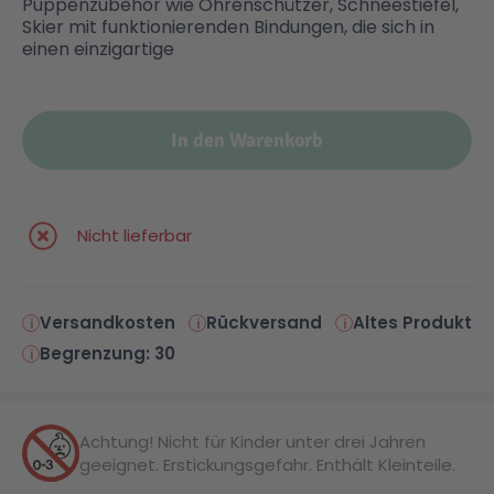
Puppenzubehör wie Ohrenschützer, Schneestiefel,
Skier mit funktionierenden Bindungen, die sich in
einen einzigartige
Malen & Zeichnen
Marvel™ Super Heroes
Knights
Minecraft™
NOVELMORE
In den Warenkorb
Minifiguren
Sports Action
Nicht lieferbar
NINJAGO®
VW
Versandkosten
Rückversand
Altes Produkt
Speed Champions
Wiltopia
Begrenzung: 30
Star Wars™
Aktion
Achtung! Nicht für Kinder unter drei Jahren
geeignet. Erstickungsgefahr. Enthält Kleinteile.
Super Mario
Cars