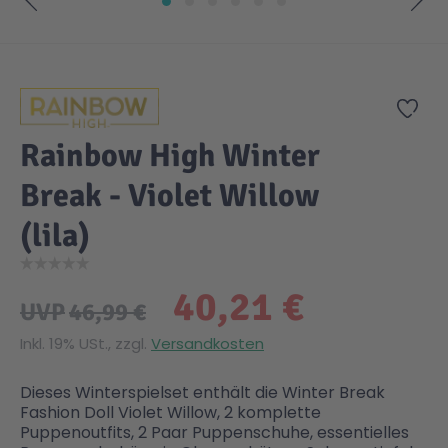
Zum Anfang der Bildgalerie springen
Gesundheit & Pflege
Kinder- & Jugendbücher
Kreativ Spielwaren
Creator
City Life
Zur
Sicherheit
Krimi / Thriller
Kuscheltiere
DC Comics™ Super Heroes
Country
Rainbow High Winter
Liebesromane
Puppen & Puppenzubehör
Disney
Fairies
Break - Violet Willow
(lila)
Sachbücher / Wissen
Puzzle & Legespiele
DUPLO®
Family Fun
40,21 €
Zeit & Reise
Holzspielwaren
Friends
Figures
UVP
46,99 €
Inkl. 19% USt., zzgl.
Versandkosten
Elektronische Spielwaren
Jurassic World™
Fun Stars
Dieses Winterspielset enthält die Winter Break
Fashion Doll Violet Willow, 2 komplette
Kreativ
Harry Potter™
Heroes
Puppenoutfits, 2 Paar Puppenschuhe, essentielles