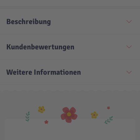
Technic
Spiel-Ei
Beschreibung
Aktion
Kundenbewertungen
Seltene Artikel
Weitere Informationen
LEGO® Blumen