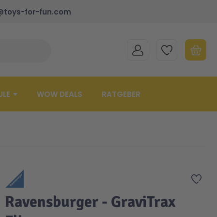
@toys-for-fun.com
MEIN KONTO
MEINE WUNSCHLISTE
WARENK
Suche schließen
Minicart
ULE
WOW DEALS
RATGEBER
Zur 
Ravensburger - GraviTrax