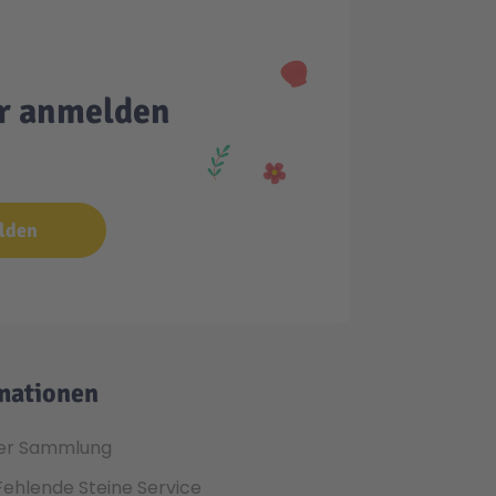
er anmelden
lden
mationen
er Sammlung
Fehlende Steine Service