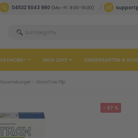
04532 5043 980
(Mo.-Fr. 8:00-16:00)
support
Suche
Suche
PLAYMOBIL®
MGA ZAPF
KINDERGARTEN & SCH
Ravensburger - GraviTrax Flip
-
37
%