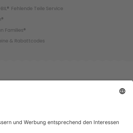
BIL®
Fehlende Teile Service
h®
an Families®
ine & Rabattcodes