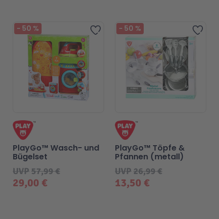
-
50
%
-
50
%
Zur Wunschliste hinzufügen
Zur 
PlayGo™ Wasch- und
PlayGo™ Töpfe &
Bügelset
Pfannen (metall)
UVP
57,99 €
UVP
26,99 €
29,00 €
13,50 €