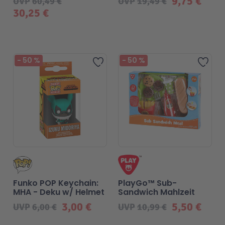
9,75 €
UVP
60,49 €
UVP
19,49 €
30,25 €
Beliebt
Beliebt
-
50
%
-
50
%
Zur Wunschliste hinzufügen
Zur 
Funko POP Keychain:
PlayGo™ Sub-
MHA - Deku w/ Helmet
Sandwich Mahlzeit
3,00 €
5,50 €
UVP
6,00 €
UVP
10,99 €