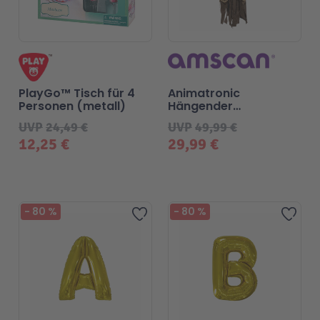
PlayGo™ Tisch für 4
Animatronic
Personen (metall)
Hängender
Sensenmann
UVP
24,49 €
UVP
49,99 €
12,25 €
29,99 €
-
80
%
-
80
%
Zur Wunschliste hinzufügen
Zur 