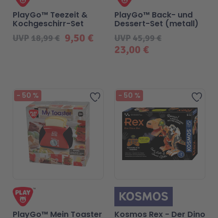
PlayGo™ Teezeit &
PlayGo™ Back- und
Kochgeschirr-Set
Dessert-Set (metall)
9,50 €
UVP
18,99 €
UVP
45,99 €
23,00 €
Beliebt
-
50
%
-
50
%
Zur Wunschliste hinzufügen
Zur 
PlayGo™ Mein Toaster
Kosmos Rex - Der Dino