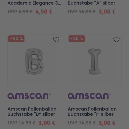
Academic Elegance 33
Buchstabe "A" silber
cm - 6 Stück
4,50 €
3,00 €
UVP
4,99 €
UVP
14,99 €
Malen & Zeichnen
Marvel™ Super Heroes
Knights
Minecraft™
NOVELMORE
-
80
%
-
80
%
Zur Wunschliste hinzufügen
Zur 
Minifiguren
Sports Action
NINJAGO®
VW
Speed Champions
Wiltopia
Star Wars™
Aktion
Amscan Folienballon
Amscan Folienballon
Buchstabe "B“ silber
Buchstabe "I“ silber
3,00 €
3,00 €
UVP
14,99 €
UVP
14,99 €
Super Mario
Cars