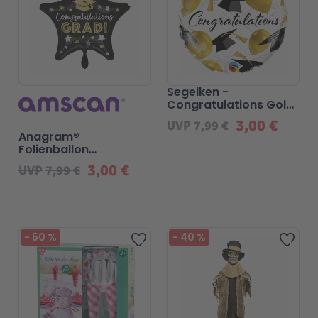
Segelken -
Congratulations Gold
Balloons
3,00 €
UVP
7,99 €
Anagram®
Folienballon
"Congratulations
3,00 €
UVP
7,99 €
Grad!" Stars 43cm
-
50
%
-
40
%
Zur Wunschliste hinzufügen
Zur 