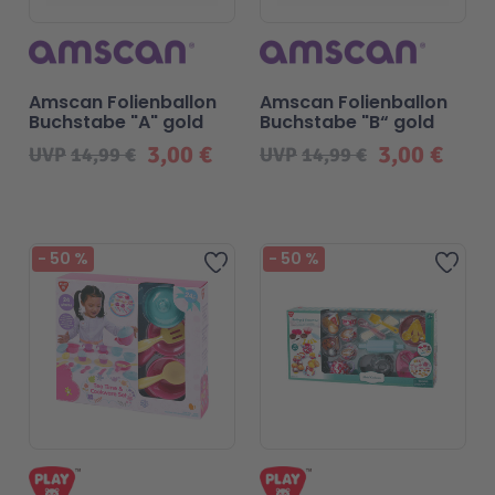
Amscan Folienballon
Amscan Folienballon
Buchstabe "A" gold
Buchstabe "B“ gold
3,00 €
3,00 €
UVP
14,99 €
UVP
14,99 €
-
50
%
-
50
%
Zur Wunschliste hinzufügen
Zur 