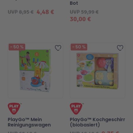
Bot
4,48 €
UVP
8,95 €
UVP
59,99 €
30,00 €
-
50
%
-
50
%
Zur Wunschliste hinzufügen
Zur 
PlayGo™ Mein
PlayGo™ Kochgeschirr
Reinigungswagen
(biobasiert)