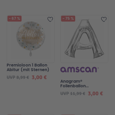
Technic
Spiel-Ei
-
67
%
-
75
%
Zur Wunschliste hinzufügen
Zur 
Aktion
Seltene Artikel
LEGO® Blumen
Premioloon 1 Ballon
Abitur (mit Sternen)
3,00 €
UVP
8,99 €
Anagram®
Folienballon
SuperShape "A" silber
3,00 €
UVP
11,99 €