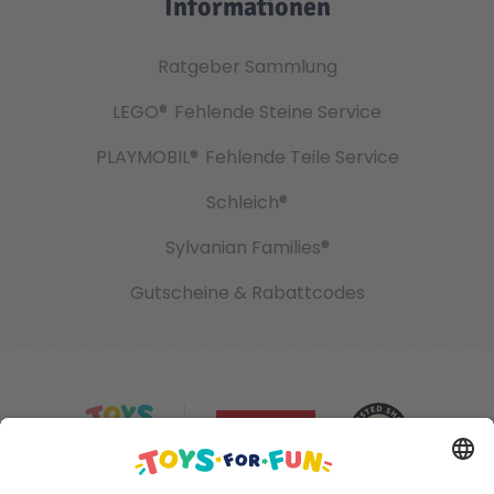
Informationen
Ratgeber Sammlung
LEGO®
Fehlende Steine Service
PLAYMOBIL®
Fehlende Teile Service
Schleich®
Sylvanian Families®
Gutscheine & Rabattcodes