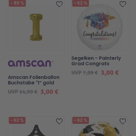
-
80
%
-
62
%
Zur Wunschliste hinzufügen
Zur 
Segelken - Painterly
Grad Congrats
3,00 €
UVP
7,99 €
Amscan Folienballon
Buchstabe "I“ gold
3,00 €
UVP
14,99 €
-
62
%
-
62
%
Zur Wunschliste hinzufügen
Zur 