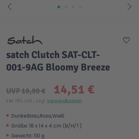
Zum Anfang der Bildgalerie springen
Zur
satch Clutch SAT-CLT-
001-9AG Bloomy Breeze
14,51 €
UVP
19,99 €
Inkl. 19% USt., zzgl.
Versandkosten
Dunkelblau,Rosa,Weiß
Größe: 18 x 14 x 4 cm (B/H/T)
Gewicht: 110 g