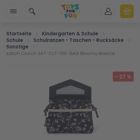
Zur Startseite
SUCHE
MEIN KONTO
WARENK
Minicart
Startseite
Kindergarten & Schule
Schule
Schulranzen - Taschen - Rucksäcke
Sonstige
satch Clutch SAT-CLT-001-9AG Bloomy Breeze
Zum Ende der Bildgalerie springen
-
27
%