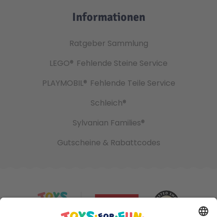
Informationen
Ratgeber Sammlung
LEGO®
Fehlende Steine Service
PLAYMOBIL®
Fehlende Teile Service
Schleich®
Sylvanian Families®
Gutscheine & Rabattcodes