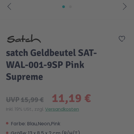
Zum Anfang der Bildgalerie springen
Zur
satch Geldbeutel SAT-
WAL-001-9SP Pink
Supreme
11,19 €
UVP
15,99 €
Inkl. 19% USt., zzgl.
Versandkosten
Farbe: Blau,Neon,Pink
Größe: 13 x 8.5 x 2 cm (B/H/T)