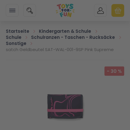
Zur Startseite
SUCHE
MEIN KONTO
WARENK
Minicart
Startseite
Kindergarten & Schule
Schule
Schulranzen - Taschen - Rucksäcke
Sonstige
satch Geldbeutel SAT-WAL-001-9SP Pink Supreme
Zum Ende der Bildgalerie springen
-
30
%