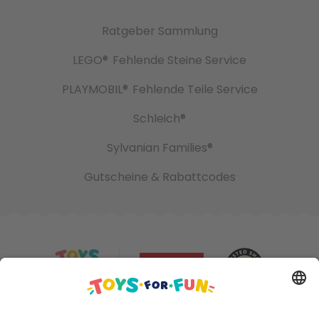
Ratgeber Sammlung
LEGO®
Fehlende Steine Service
PLAYMOBIL®
Fehlende Teile Service
Schleich®
Sylvanian Families®
Gutscheine & Rabattcodes