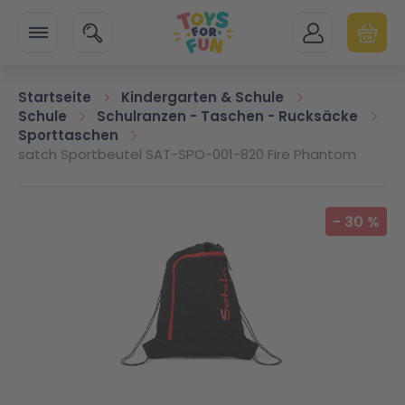
Zur Startseite
SUCHE
MEIN KONTO
WARENK
Minicart
Startseite
Kindergarten & Schule
Schule
Schulranzen - Taschen - Rucksäcke
Sporttaschen
satch Sportbeutel SAT-SPO-001-820 Fire Phantom
Zum Ende der Bildgalerie springen
-
30
%