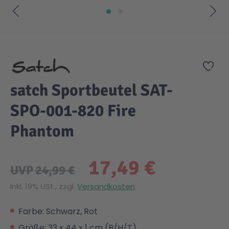
Zum Anfang der Bildgalerie springen
Zur
satch Sportbeutel SAT-
SPO-001-820 Fire
Phantom
17,49 €
UVP
24,99 €
Inkl. 19% USt., zzgl.
Versandkosten
Farbe: Schwarz, Rot
Größe: 33 x 44 x 1 cm (B/H/T)