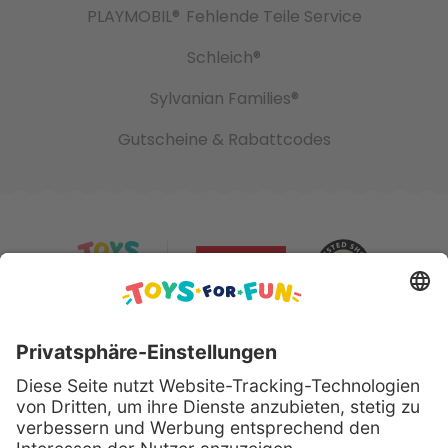
PLAYMOBIL®
Fehlende Teile Service
Schleich®
Sylvanian Families®
Gutscheine & Rabattcodes
Sicher bezahlen mit: