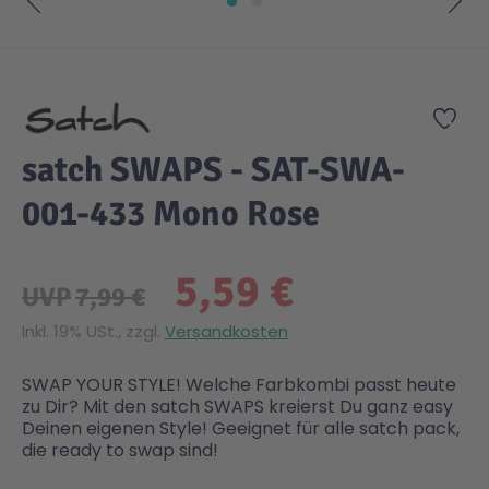
Zum Anfang der Bildgalerie springen
Zur
satch SWAPS - SAT-SWA-
001-433 Mono Rose
5,59 €
UVP
7,99 €
Inkl. 19% USt., zzgl.
Versandkosten
SWAP YOUR STYLE! Welche Farbkombi passt heute
zu Dir? Mit den satch SWAPS kreierst Du ganz easy
Deinen eigenen Style! Geeignet für alle satch pack,
die ready to swap sind!