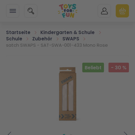
Zur Startseite
SUCHE
MEIN KONTO
WARENK
Minicart
Startseite
Kindergarten & Schule
Schule
Zubehör
SWAPS
satch SWAPS - SAT-SWA-001-433 Mono Rose
Zum Ende der Bildgalerie springen
Beliebt
-
30
%