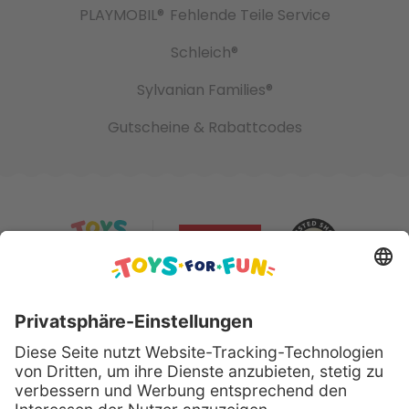
PLAYMOBIL®
Fehlende Teile Service
Schleich®
Sylvanian Families®
Gutscheine & Rabattcodes
Sicher bezahlen mit: