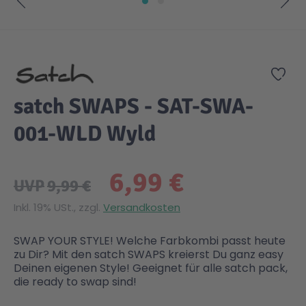
Zum Anfang der Bildgalerie springen
Zur
satch SWAPS - SAT-SWA-
001-WLD Wyld
6,99 €
UVP
9,99 €
Inkl. 19% USt., zzgl.
Versandkosten
SWAP YOUR STYLE! Welche Farbkombi passt heute
zu Dir? Mit den satch SWAPS kreierst Du ganz easy
Deinen eigenen Style! Geeignet für alle satch pack,
die ready to swap sind!