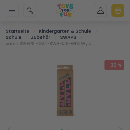
Zur Startseite
SUCHE
MEIN KONTO
WARENK
Minicart
Startseite
Kindergarten & Schule
Schule
Zubehör
SWAPS
satch SWAPS - SAT-SWA-001-WLD Wyld
Zum Ende der Bildgalerie springen
-
30
%