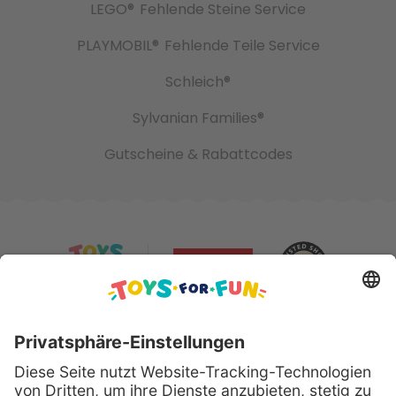
LEGO®
Fehlende Steine Service
PLAYMOBIL®
Fehlende Teile Service
Schleich®
Sylvanian Families®
Gutscheine & Rabattcodes
Sicher bezahlen mit: