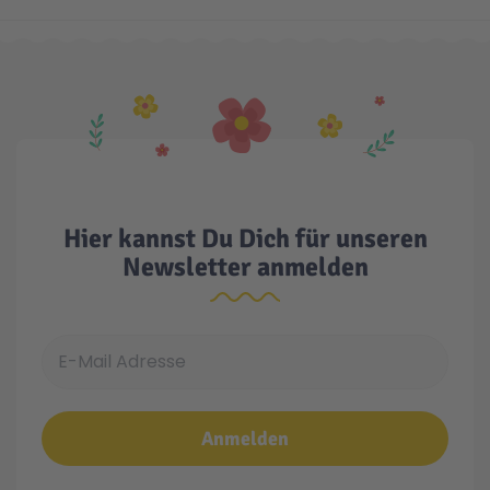
Technic
Spiel-Ei
Aktion
Seltene Artikel
Hier kannst Du Dich für unseren
LEGO® Blumen
Newsletter anmelden
E-Mail Adresse
Anmelden