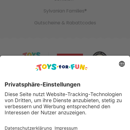
Sylvanian Families®
Gutscheine & Rabattcodes
Sicher bezahlen mit: