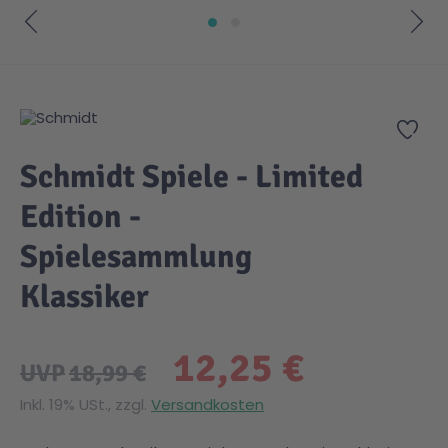
Zum Anfang der Bildgalerie springen
Zur
Schmidt Spiele - Limited
Edition -
Spielesammlung
Klassiker
12,25 €
UVP
18,99 €
Inkl. 19% USt., zzgl.
Versandkosten