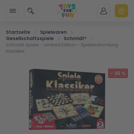
Zur Startseite
SUCHE
MEIN KONTO
WARENK
Minicart
Startseite
Spielwaren
Gesellschaftsspiele
Schmidt®
Schmidt Spiele - Limited Edition - Spielesammlung
Klassiker
Zum Ende der Bildgalerie springen
-
35
%