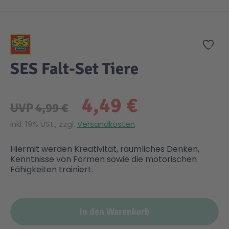
Zum Anfang der Bildgalerie springen
Zur
SES Falt-Set Tiere
4,49 €
UVP
4,99 €
Inkl. 19% USt., zzgl.
Versandkosten
Hiermit werden Kreativität, räumliches Denken,
Kenntnisse von Formen sowie die motorischen
Fähigkeiten trainiert.
In den Warenkorb