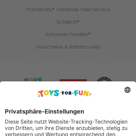
PLAYMOBIL®
Fehlende Teile Service
Schleich®
Sylvanian Families®
Gutscheine & Rabattcodes
Sicher bezahlen mit: