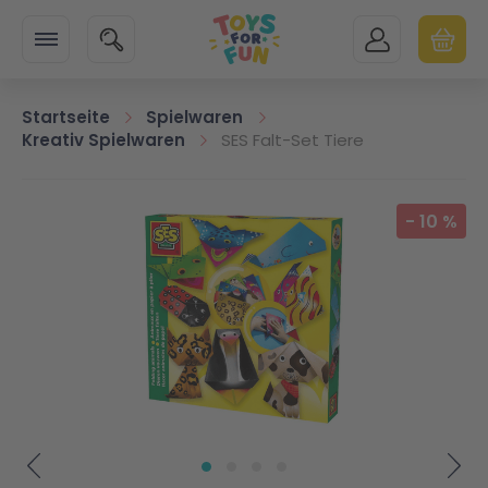
Zur Startseite
SUCHE
MEIN KONTO
WARENK
Minicart
Startseite
Spielwaren
Kreativ Spielwaren
SES Falt-Set Tiere
Zum Ende der Bildgalerie springen
-
10
%