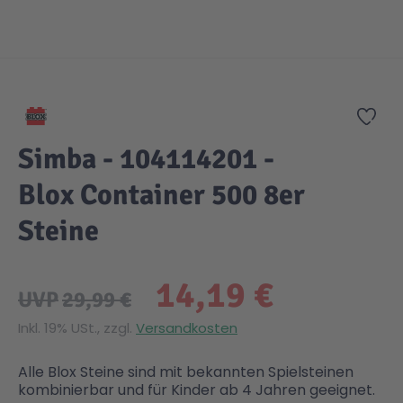
Zum Anfang der Bildgalerie springen
Zur
Simba - 104114201 -
Blox Container 500 8er
Steine
14,19 €
UVP
29,99 €
Inkl. 19% USt., zzgl.
Versandkosten
Alle Blox Steine sind mit bekannten Spielsteinen
kombinierbar und für Kinder ab 4 Jahren geeignet.