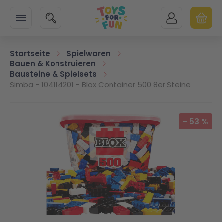
Zur Startseite
SUCHE
MEIN KONTO
WARENK
Minicart
Startseite
Spielwaren
Bauen & Konstruieren
Bausteine & Spielsets
Simba - 104114201 - Blox Container 500 8er Steine
Zum Ende der Bildgalerie springen
-
53
%