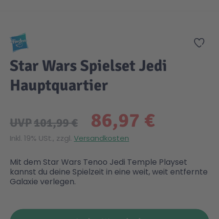
Zum Anfang der Bildgalerie springen
Gesundheit & Pflege
Kinder- & Jugendbücher
Kreativ Spielwaren
Creator
City Life
Zur
Sicherheit
Krimi / Thriller
Kuscheltiere
DC Comics™ Super Heroes
Country
Star Wars Spielset Jedi
Hauptquartier
Liebesromane
Puppen & Puppenzubehör
Disney
Fairies
86,97 €
Sachbücher / Wissen
Puzzle & Legespiele
DUPLO®
Family Fun
UVP
101,99 €
Inkl. 19% USt., zzgl.
Versandkosten
Zeit & Reise
Holzspielwaren
Friends
Figures
Mit dem Star Wars Tenoo Jedi Temple Playset
kannst du deine Spielzeit in eine weit, weit entfernte
Elektronische Spielwaren
Jurassic World™
Fun Stars
Galaxie verlegen.
Kreativ
Harry Potter™
Heroes