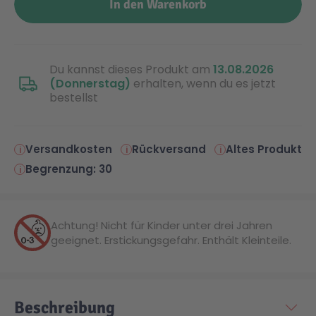
In den Warenkorb
Malen & Zeichnen
Marvel™ Super Heroes
Knights
Du kannst dieses Produkt am
13.08.2026
Minecraft™
NOVELMORE
(Donnerstag)
erhalten, wenn du es jetzt
bestellst
Minifiguren
Sports Action
Versandkosten
Rückversand
Altes Produkt
NINJAGO®
VW
Begrenzung: 30
Speed Champions
Wiltopia
Achtung! Nicht für Kinder unter drei Jahren
geeignet. Erstickungsgefahr. Enthält Kleinteile.
Star Wars™
Aktion
Super Mario
Cars
Beschreibung