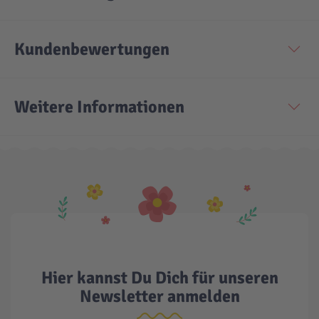
Technic
Spiel-Ei
Kundenbewertungen
Aktion
Weitere Informationen
Seltene Artikel
LEGO® Blumen
Hier kannst Du Dich für unseren
Newsletter anmelden